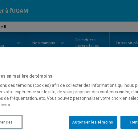
er à l'UQAM
 II
Calendriers
Nos
campus
En savoir pl
ion
universitaires
es en matière de témoins
OURS
//
MAT4050
-
Logique II
sons des témoins (cookies) afin de collecter des informations qui nous 
r votre expérience sur le site, de vous proposer des contenus vidéo, d’a
es de fréquentation, etc. Vous pouvez personnaliser votre choix en séle
ces ».
Description
Horaire - Été 2026
Horaire
érences
Autoriser les témoins
Tout