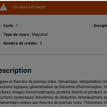
Ce cours est inactif.
Cycle
: 1
Discipl
Type de cours
: Magistral
Nombre de crédits
: 3
escription
gues et théories de premier ordre. Sémantique: interprétation (s
uctions logiques; généralisation du théorème d'homomorphie; 
uctures, images homomorphiques, produits directs et produits s
uctions syntaxiques; théorèmes de déduction, remplacement, égali
damentales reliées aux théories de premier ordre. Théorèmes f