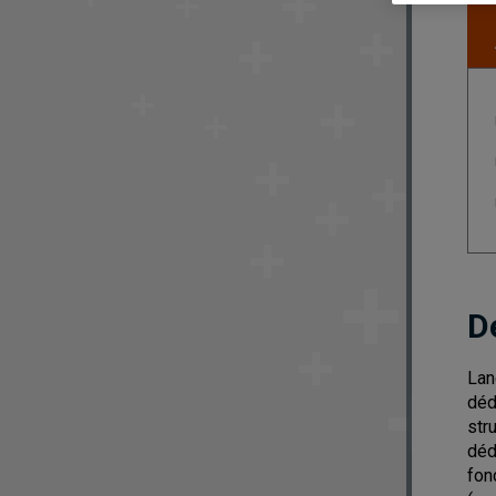
D
Lan
déd
str
déd
fon