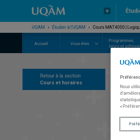
Étudi
UQAM
›
Étudier à l'UQAM
›
Cours MAT4050 | Logique
Programmes,
Accueil
Vous êtes
cours et admiss
Retour à la section
Préférenc
C
Cours et horaires
Nous utili
d’améliore
statistiqu
« Préféren
Préf