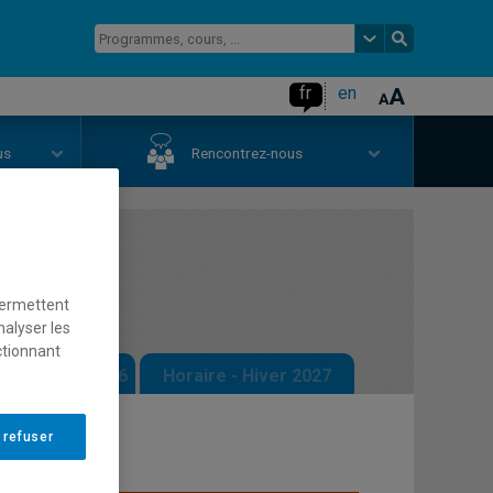
fr
en
us
Rencontrez-nous
permettent
nalyser les
ctionnant
 - Automne 2026
Horaire - Hiver 2027
 refuser