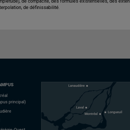
mplétude), de compacité, des formules existentielles, des exten
terpolation, de définissabilité.
AMPUS
réal
pus principal)
udière
l
érégie-Ouest