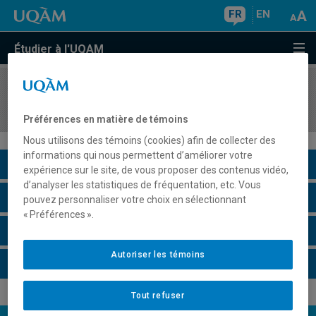
FR
EN
Étudier à l'UQAM
COURS
//
MAT7060
Programmation dynamique
Préférences en matière de témoins
Nous utilisons des témoins (cookies) afin de collecter des
informations qui nous permettent d’améliorer votre
Description du cours
expérience sur le site, de vous proposer des contenus vidéo,
d’analyser les statistiques de fréquentation, etc. Vous
Horaire - Été 2026
pouvez personnaliser votre choix en sélectionnant
« Préférences ».
Horaire - Automne 2026
Autoriser les témoins
Horaire - Hiver 2027
Tout refuser