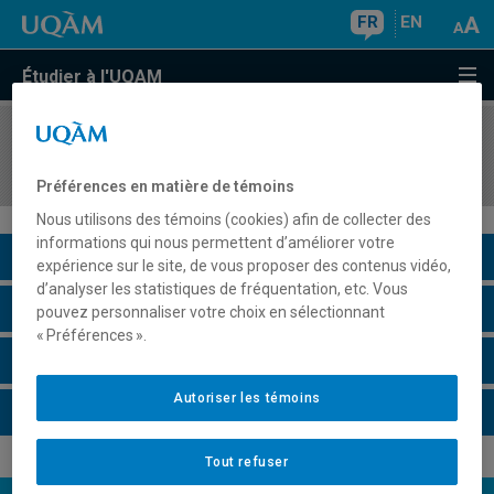
FR
EN
Étudier à l'UQAM
COURS
//
MAT7060
Programmation dynamique
Préférences en matière de témoins
Nous utilisons des témoins (cookies) afin de collecter des
informations qui nous permettent d’améliorer votre
Description du cours
expérience sur le site, de vous proposer des contenus vidéo,
d’analyser les statistiques de fréquentation, etc. Vous
Horaire - Été 2026
pouvez personnaliser votre choix en sélectionnant
« Préférences ».
Horaire - Automne 2026
Autoriser les témoins
Horaire - Hiver 2027
Tout refuser