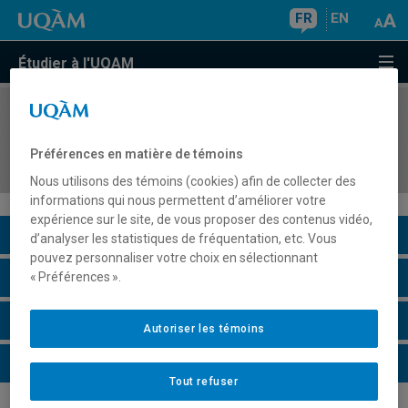
FR
EN
Étudier à l'UQAM
COURS
//
MAT8192
Influences et courants en enseignement des
Préférences en matière de témoins
mathématiques
Nous utilisons des témoins (cookies) afin de collecter des
informations qui nous permettent d’améliorer votre
expérience sur le site, de vous proposer des contenus vidéo,
Description du cours
d’analyser les statistiques de fréquentation, etc. Vous
pouvez personnaliser votre choix en sélectionnant
Horaire - Été 2026
« Préférences ».
Horaire - Automne 2026
Autoriser les témoins
Horaire - Hiver 2027
Tout refuser