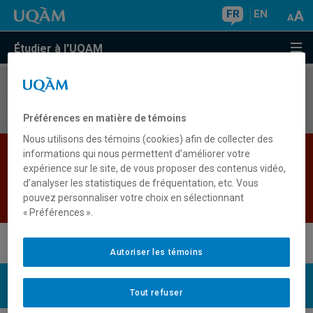
FR
EN
Étudier à l'UQAM
Aucun résultat
Préférences en matière de témoins
Nous utilisons des témoins (cookies) afin de collecter des
Les bases de données institutionnelles sont
informations qui nous permettent d’améliorer votre
expérience sur le site, de vous proposer des contenus vidéo,
indisponibles pour le moment. Veuillez
d’analyser les statistiques de fréquentation, etc. Vous
réessayer plus tard.
pouvez personnaliser votre choix en sélectionnant
Retour
« Préférences ».
Autoriser les témoins
UQAM
Nous joindre
Tout refuser