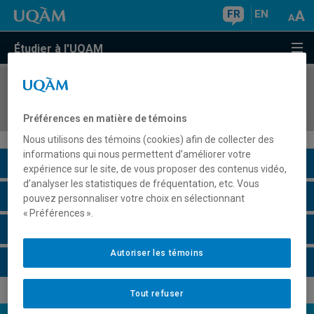
FR
EN
Étudier à l'UQAM
COURS
//
MAT8800
Stage d'intervention en mathématiques
Préférences en matière de témoins
Nous utilisons des témoins (cookies) afin de collecter des
informations qui nous permettent d’améliorer votre
Description du cours
expérience sur le site, de vous proposer des contenus vidéo,
d’analyser les statistiques de fréquentation, etc. Vous
Horaire - Été 2026
pouvez personnaliser votre choix en sélectionnant
« Préférences ».
Horaire - Automne 2026
Autoriser les témoins
Horaire - Hiver 2027
Tout refuser