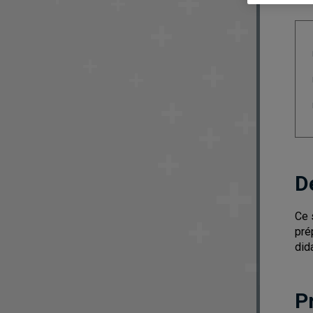
D
Ce 
pré
did
P