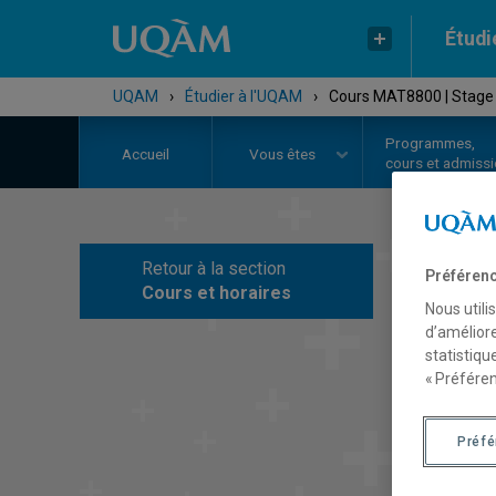
Étudi
UQAM
›
Étudier à l'UQAM
›
Cours MAT8800 | Stage 
Programmes,
Accueil
Vous êtes
cours et admiss
Retour à la section
Préférenc
C
Cours et horaires
Nous utili
d’améliore
statistiqu
« Préféren
Préf