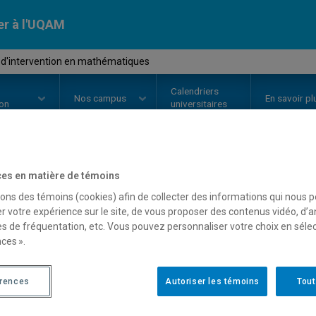
er à l'UQAM
d'intervention en mathématiques
Calendriers
Nos
campus
En savoir pl
ion
universitaires
es en matière de témoins
OURS
//
MAT8800
-
Stage d'inter
sons des témoins (cookies) afin de collecter des informations qui nous 
mathématiques
r votre expérience sur le site, de vous proposer des contenus vidéo, d’a
es de fréquentation, etc. Vous pouvez personnaliser votre choix en séle
ces ».
Description
Horaire - Été 2026
Horaire
érences
Autoriser les témoins
Tout