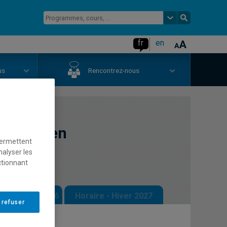
fr
en
us
Rencontrez-nous
vention en
permettent
nalyser les
ctionnant
 - Automne 2026
Horaire - Hiver 2027
 refuser