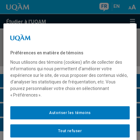
FR
EN
Étudier à l'UQAM
COURS
//
MBA6010
Normes de bonnes pratiques dans les bio-
Préférences en matière de témoins
industries
Nous utilisons des témoins (cookies) afin de collecter des
informations qui nous permettent d’améliorer votre
expérience sur le site, de vous proposer des contenus vidéo,
Description du cours
d’analyser les statistiques de fréquentation, etc. Vous
pouvez personnaliser votre choix en sélectionnant
Horaire - Été 2026
« Préférences ».
Horaire - Automne 2026
Autoriser les témoins
Horaire - Hiver 2027
Tout refuser