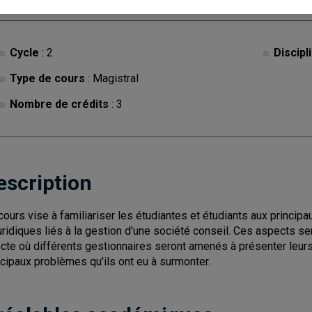
Cycle
: 2
Discipl
Type de cours
: Magistral
Nombre de crédits
: 3
escription
cours vise à familiariser les étudiantes et étudiants aux principa
juridiques liés à la gestion d'une société conseil. Ces aspects s
ecte où différents gestionnaires seront amenés à présenter leu
ncipaux problèmes qu'ils ont eu à surmonter.