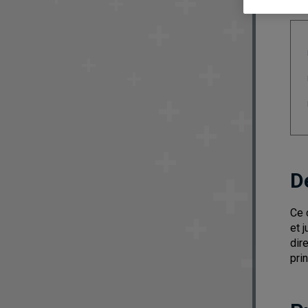
D
Ce 
et 
dir
pri