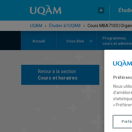
Étudi
UQAM
›
Étudier à l'UQAM
›
Cours MBA7103 | Organis
Programmes,
Accueil
Vous êtes
cours et admiss
Retour à la section
C
Cours et horaires
Préférenc
Nous utili
d’améliore
statistiqu
« Préféren
Préf