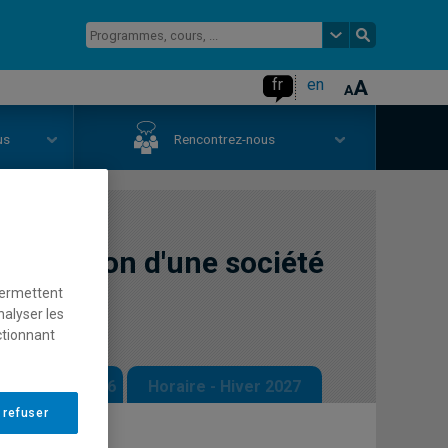
fr
en
us
Rencontrez-nous
et gestion d'une société
permettent
nalyser les
ctionnant
 - Automne 2026
Horaire - Hiver 2027
 refuser