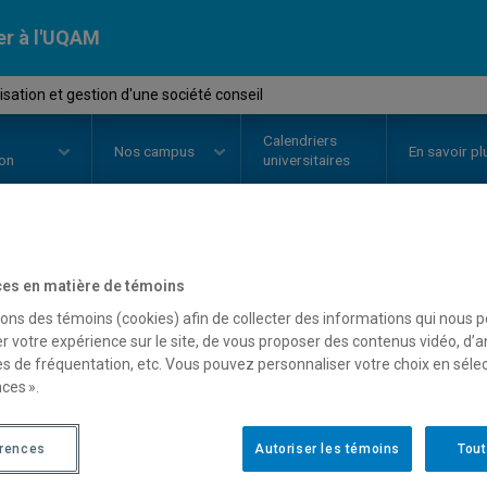
er à l'UQAM
ation et gestion d'une société conseil
Calendriers
Nos
campus
En savoir pl
ion
universitaires
OURS
//
MBA7103
-
Organisation 
es en matière de témoins
sons des témoins (cookies) afin de collecter des informations qui nous 
conseil
r votre expérience sur le site, de vous proposer des contenus vidéo, d’a
es de fréquentation, etc. Vous pouvez personnaliser votre choix en séle
ces ».
Description
Horaire - Été 2026
Horaire
érences
Autoriser les témoins
Tout