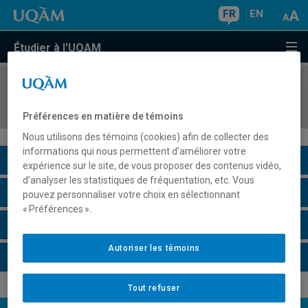
FR
EN
Étudier à l'UQAM
COURS
//
MBA8124
Études spécialisées en finance III
Préférences en matière de témoins
Nous utilisons des témoins (cookies) afin de collecter des
informations qui nous permettent d’améliorer votre
Description du cours
expérience sur le site, de vous proposer des contenus vidéo,
d’analyser les statistiques de fréquentation, etc. Vous
Horaire - Été 2026
pouvez personnaliser votre choix en sélectionnant
« Préférences ».
Horaire - Automne 2026
Autoriser les témoins
Horaire - Hiver 2027
Tout refuser