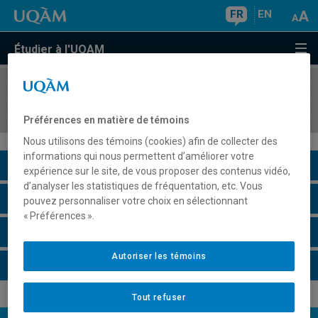
FR
EN
Étudier à l'UQAM
COURS
//
MBA8422
Stratégie d'entreprise et concurrence
Préférences en matière de témoins
Nous utilisons des témoins (cookies) afin de collecter des
informations qui nous permettent d’améliorer votre
Description du cours
expérience sur le site, de vous proposer des contenus vidéo,
d’analyser les statistiques de fréquentation, etc. Vous
Horaire - Été 2026
pouvez personnaliser votre choix en sélectionnant
« Préférences ».
Horaire - Automne 2026
Autoriser les témoins
Horaire - Hiver 2027
Tout refuser