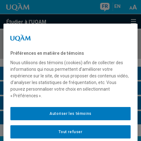
FR
EN
Étudier à l'UQAM
COURS
//
MBA8422
Stratégie d'entreprise et concurrence
Préférences en matière de témoins
Nous utilisons des témoins (cookies) afin de collecter des
informations qui nous permettent d’améliorer votre
Description du cours
expérience sur le site, de vous proposer des contenus vidéo,
d’analyser les statistiques de fréquentation, etc. Vous
Horaire - Été 2026
pouvez personnaliser votre choix en sélectionnant
« Préférences ».
Horaire - Automne 2026
Autoriser les témoins
Horaire - Hiver 2027
Tout refuser