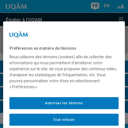
FR
EN
Étudier à l'UQAM
COURS
//
MBA8439
Simulation en gestion
Préférences en matière de témoins
Nous utilisons des témoins (cookies) afin de collecter des
informations qui nous permettent d’améliorer votre
Description du cours
expérience sur le site, de vous proposer des contenus vidéo,
d’analyser les statistiques de fréquentation, etc. Vous
Horaire - Été 2026
pouvez personnaliser votre choix en sélectionnant
« Préférences ».
Horaire - Automne 2026
Autoriser les témoins
Horaire - Hiver 2027
Tout refuser