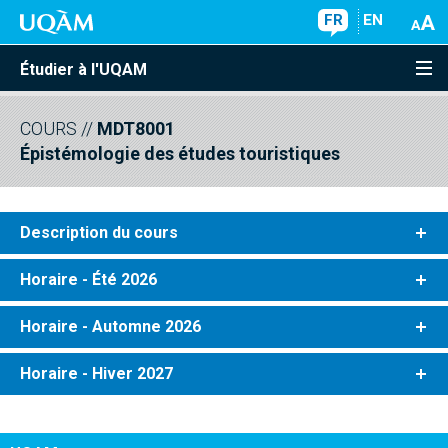
FR
EN
Étudier à l'UQAM
COURS
//
MDT8001
Épistémologie des études touristiques
Description du cours
Horaire - Été 2026
Horaire - Automne 2026
Horaire - Hiver 2027