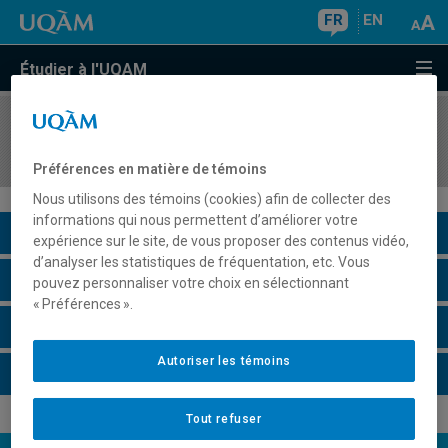
FR
EN
Étudier à l'UQAM
COURS
//
MDT8201
Marketing des destinations touristiques
Préférences en matière de témoins
Nous utilisons des témoins (cookies) afin de collecter des
informations qui nous permettent d’améliorer votre
Description du cours
expérience sur le site, de vous proposer des contenus vidéo,
d’analyser les statistiques de fréquentation, etc. Vous
Horaire - Été 2026
pouvez personnaliser votre choix en sélectionnant
« Préférences ».
Horaire - Automne 2026
Autoriser les témoins
Horaire - Hiver 2027
Tout refuser