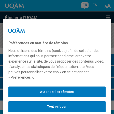
FR
EN
Étudier à l'UQAM
COURS
//
MET4230
Productivité et qualité dans les services
Préférences en matière de témoins
Nous utilisons des témoins (cookies) afin de collecter des
informations qui nous permettent d’améliorer votre
Description du cours
expérience sur le site, de vous proposer des contenus vidéo,
d’analyser les statistiques de fréquentation, etc. Vous
Horaire - Été 2026
pouvez personnaliser votre choix en sélectionnant
« Préférences ».
Horaire - Automne 2026
Autoriser les témoins
Horaire - Hiver 2027
Tout refuser