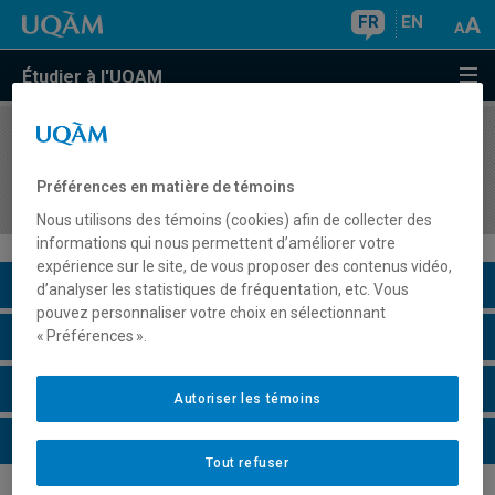
FR
EN
Étudier à l'UQAM
COURS
//
MET4902
Introduction aux progiciels de gestion intégrés
Préférences en matière de témoins
(PGI)
Nous utilisons des témoins (cookies) afin de collecter des
informations qui nous permettent d’améliorer votre
expérience sur le site, de vous proposer des contenus vidéo,
Description du cours
d’analyser les statistiques de fréquentation, etc. Vous
pouvez personnaliser votre choix en sélectionnant
Horaire - Été 2026
« Préférences ».
Horaire - Automne 2026
Autoriser les témoins
Horaire - Hiver 2027
Tout refuser