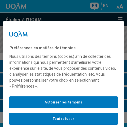
FR
EN
Étudier à l'UQAM
COURS
//
MGP7041
Aspects légaux et administration des contrats
Préférences en matière de témoins
Nous utilisons des témoins (cookies) afin de collecter des
informations qui nous permettent d’améliorer votre
Description du cours
expérience sur le site, de vous proposer des contenus vidéo,
d’analyser les statistiques de fréquentation, etc. Vous
Horaire - Été 2026
pouvez personnaliser votre choix en sélectionnant
« Préférences ».
Horaire - Automne 2026
Autoriser les témoins
Horaire - Hiver 2027
Tout refuser