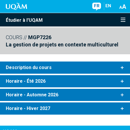
FR
EN
Étudier à l'UQAM
COURS
//
MGP7226
La gestion de projets en contexte multiculturel
Description du cours
Horaire - Été 2026
Horaire - Automne 2026
Horaire - Hiver 2027