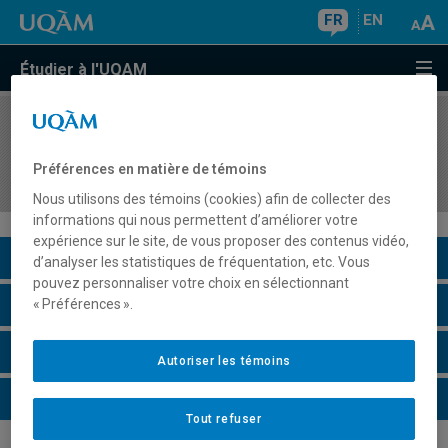
FR
EN
Étudier à l'UQAM
COURS
//
MGP7227
Les projets d'aide au développement
Préférences en matière de témoins
international
Nous utilisons des témoins (cookies) afin de collecter des
informations qui nous permettent d’améliorer votre
expérience sur le site, de vous proposer des contenus vidéo,
Description du cours
d’analyser les statistiques de fréquentation, etc. Vous
pouvez personnaliser votre choix en sélectionnant
Horaire - Été 2026
« Préférences ».
Horaire - Automne 2026
Autoriser les témoins
Horaire - Hiver 2027
Tout refuser