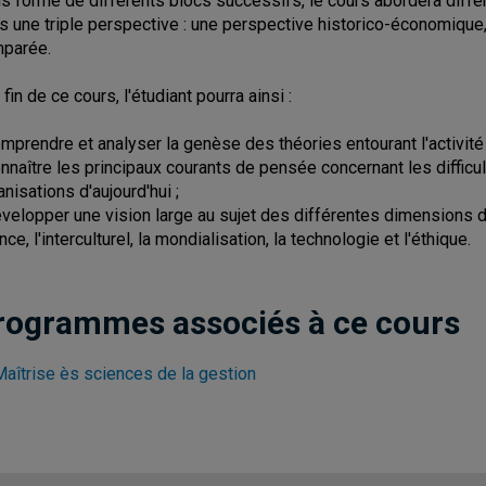
s forme de différents blocs successifs, le cours abordera di
s une triple perspective : une perspective historico-économique,
parée.
 fin de ce cours, l'étudiant pourra ainsi :
omprendre et analyser la genèse des théories entourant l'activité d
onnaître les principaux courants de pensée concernant les difficu
anisations d'aujourd'hui ;
évelopper une vision large au sujet des différentes dimension
nce, l'interculturel, la mondialisation, la technologie et l'éthique.
rogrammes associés à ce cours
Maîtrise ès sciences de la gestion