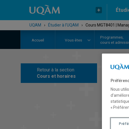
Étudi
UQAM
›
Étudier à l'UQAM
›
Cours MGT8401 | Manage
Programmes,
Accueil
Vous êtes
cours et admiss
Retour à la section
C
Cours et horaires
Préférenc
Nous utili
d’améliore
statistiqu
« Préféren
Préf