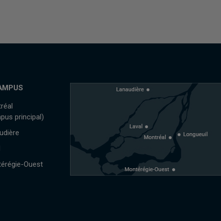
AMPUS
réal
pus principal)
udière
l
érégie-Ouest