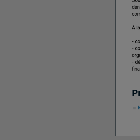
Sou
dan
com
À la
- c
- c
org
- d
fina
P