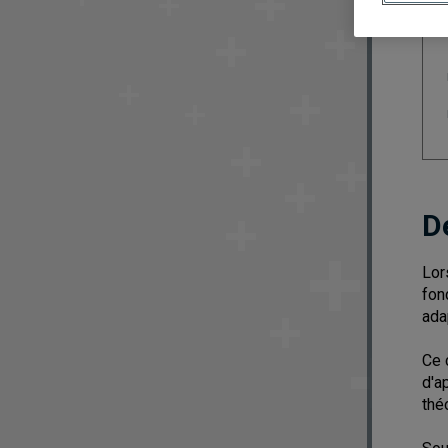
D
Lor
fon
ada
Ce 
d'a
thé