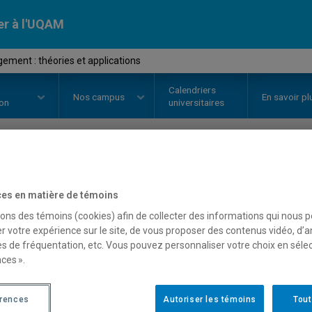
er à l'UQAM
ment : théories et applications
Calendriers
Nos
campus
En savoir pl
ion
universitaires
OURS
//
MGT8401
-
Management :
es en matière de témoins
applications
sons des témoins (cookies) afin de collecter des informations qui nous 
r votre expérience sur le site, de vous proposer des contenus vidéo, d’a
es de fréquentation, etc. Vous pouvez personnaliser votre choix en séle
ces ».
Description
Horaire - Été 2026
Horaire
érences
Autoriser les témoins
Tout