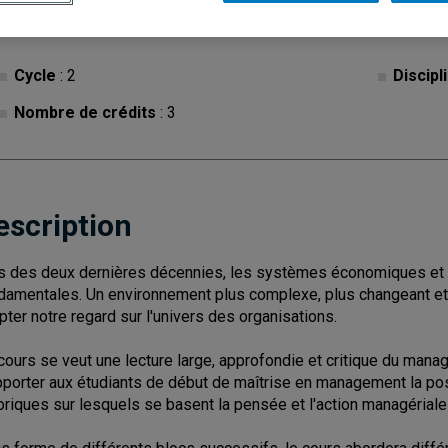
Cycle
: 2
Discipl
Nombre de crédits
: 3
escription
s des deux dernières décennies, les systèmes économiques et 
damentales. Un environnement plus complexe, plus changeant et 
pter notre regard sur l'univers des organisations.
cours se veut une lecture large, approfondie et critique du ma
pporter aux étudiants de début de maîtrise en management la p
oriques sur lesquels se basent la pensée et l'action managériale