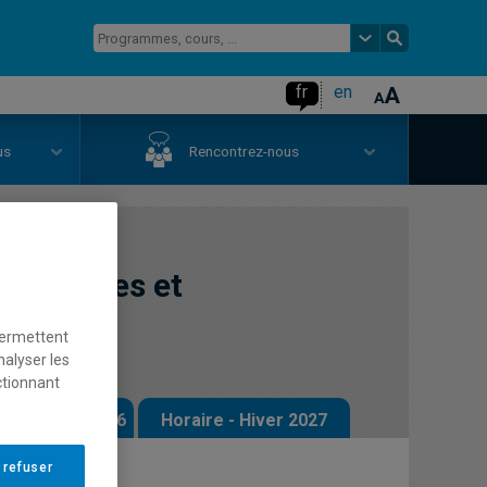
fr
en
us
Rencontrez-nous
 théories et
permettent
nalyser les
ctionnant
 - Automne 2026
Horaire - Hiver 2027
 refuser