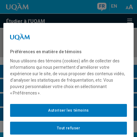
FR
EN
Étudier à l'UQAM
COURS
//
MGT8402
Management comparé
Préférences en matière de témoins
Nous utilisons des témoins (cookies) afin de collecter des
informations qui nous permettent d’améliorer votre
Description du cours
expérience sur le site, de vous proposer des contenus vidéo,
d’analyser les statistiques de fréquentation, etc. Vous
Horaire - Été 2026
pouvez personnaliser votre choix en sélectionnant
« Préférences ».
Horaire - Automne 2026
Autoriser les témoins
Horaire - Hiver 2027
Tout refuser