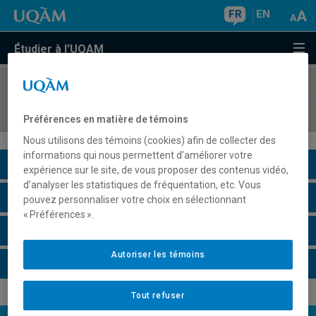
FR
EN
Étudier à l'UQAM
COURS
//
MGT8404
Management de l'innovation
Préférences en matière de témoins
Nous utilisons des témoins (cookies) afin de collecter des
informations qui nous permettent d’améliorer votre
Description du cours
expérience sur le site, de vous proposer des contenus vidéo,
d’analyser les statistiques de fréquentation, etc. Vous
Horaire - Été 2026
pouvez personnaliser votre choix en sélectionnant
« Préférences ».
Horaire - Automne 2026
Autoriser les témoins
Horaire - Hiver 2027
Tout refuser