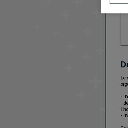
D
Le 
org
- d
- d
l'i
- d