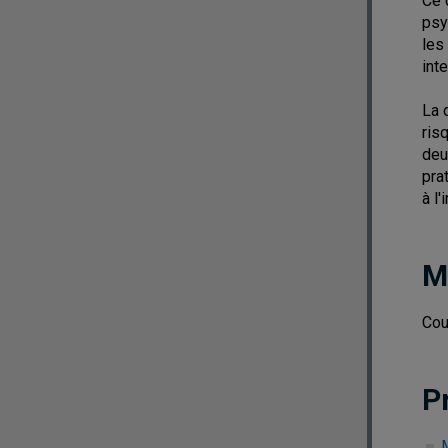
Ce 
psy
les
int
La 
ris
deu
pra
à l'
M
Cou
P