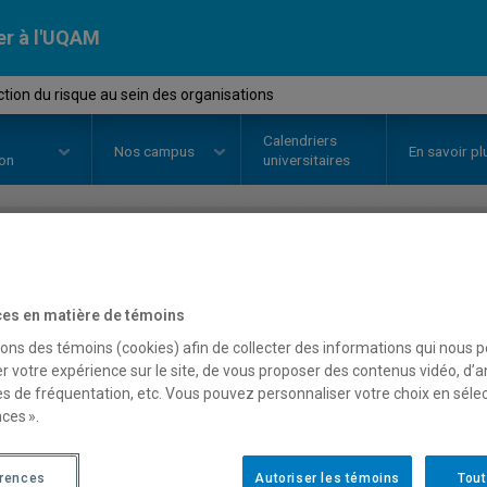
er à l'UQAM
tion du risque au sein des organisations
Calendriers
Nos
campus
En savoir pl
ion
universitaires
OURS
//
MGT8407
-
L'induction d
es en matière de témoins
organisations
sons des témoins (cookies) afin de collecter des informations qui nous 
r votre expérience sur le site, de vous proposer des contenus vidéo, d’a
es de fréquentation, etc. Vous pouvez personnaliser votre choix en séle
ces ».
Description
Horaire - Été 2026
Horaire
érences
Autoriser les témoins
Tout