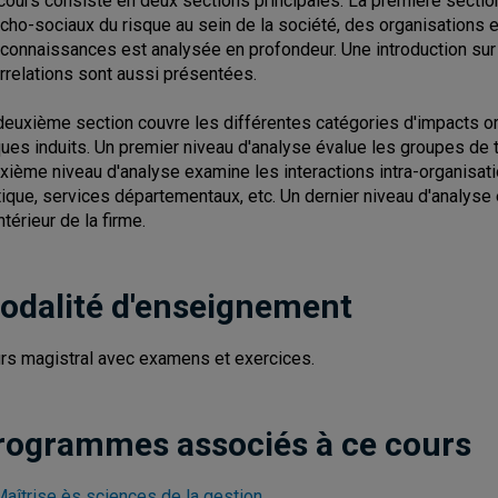
cours consiste en deux sections principales. La première sect
cho-sociaux du risque au sein de la société, des organisations et d
 connaissances est analysée en profondeur. Une introduction sur 
errelations sont aussi présentées.
deuxième section couvre les différentes catégories d'impacts o
ques induits. Un premier niveau d'analyse évalue les groupes de tr
xième niveau d'analyse examine les interactions intra-organisat
tique, services départementaux, etc. Un dernier niveau d'analys
intérieur de la firme.
odalité d'enseignement
rs magistral avec examens et exercices.
rogrammes associés à ce cours
Maîtrise ès sciences de la gestion