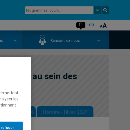
fr
en
us
Rencontrez-nous
u risque au sein des
permettent
nalyser les
ctionnant
 - Automne 2026
Horaire - Hiver 2027
 refuser