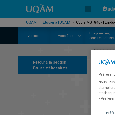
Étudi
UQAM
›
Étudier à l'UQAM
›
Cours MGT8407 | L'induc
Programmes,
Accueil
Vous êtes
cours et admiss
Retour à la section
C
Cours et horaires
Préférenc
Nous utili
d’améliore
statistiqu
« Préféren
Préf