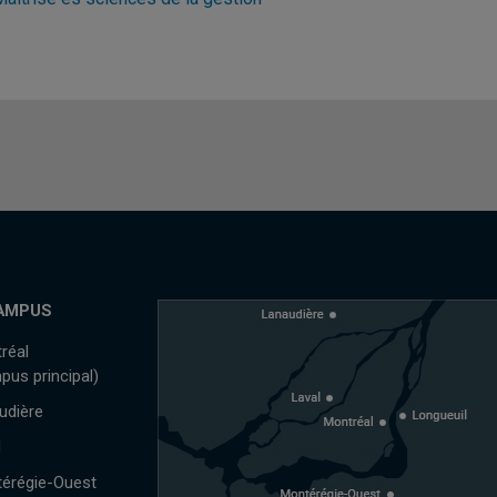
AMPUS
réal
pus principal)
udière
l
érégie-Ouest