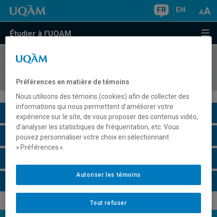
FR
EN
Étudier à l'UQAM
COURS
//
MGT8409
Consultation et pratique de management
Préférences en matière de témoins
Nous utilisons des témoins (cookies) afin de collecter des
informations qui nous permettent d’améliorer votre
Description du cours
expérience sur le site, de vous proposer des contenus vidéo,
d’analyser les statistiques de fréquentation, etc. Vous
Horaire - Été 2026
pouvez personnaliser votre choix en sélectionnant
« Préférences ».
Horaire - Automne 2026
Autoriser les témoins
Horaire - Hiver 2027
Tout refuser