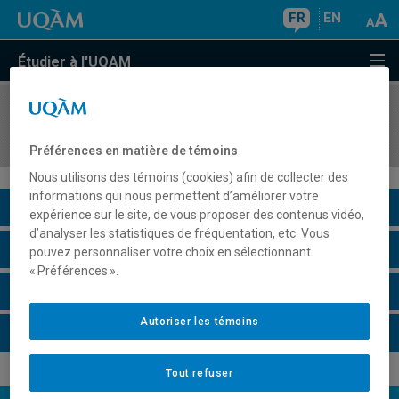
FR
EN
Étudier à l'UQAM
COURS
//
MGT8412
Entreprendre : Enjeux et processus de la création
Préférences en matière de témoins
Nous utilisons des témoins (cookies) afin de collecter des
informations qui nous permettent d’améliorer votre
Description du cours
expérience sur le site, de vous proposer des contenus vidéo,
d’analyser les statistiques de fréquentation, etc. Vous
Horaire - Été 2026
pouvez personnaliser votre choix en sélectionnant
« Préférences ».
Horaire - Automne 2026
Autoriser les témoins
Horaire - Hiver 2027
Tout refuser