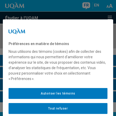
FR
EN
Étudier à l'UQAM
COURS
//
MGT8412
Entreprendre : Enjeux et processus de la création
Préférences en matière de témoins
Nous utilisons des témoins (cookies) afin de collecter des
informations qui nous permettent d’améliorer votre
Description du cours
expérience sur le site, de vous proposer des contenus vidéo,
d’analyser les statistiques de fréquentation, etc. Vous
Horaire - Été 2026
pouvez personnaliser votre choix en sélectionnant
« Préférences ».
Horaire - Automne 2026
Autoriser les témoins
Horaire - Hiver 2027
Tout refuser