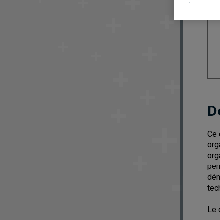
D
Ce 
org
org
per
dém
tec
Le 