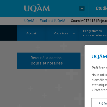
Étudi
UQAM
›
Étudier à l'UQAM
›
Cours MGT8413 | Enjeux
Programmes,
Accueil
Vous êtes
cours et admiss
Retour à la section
C
Cours et horaires
Préférenc
Nous utili
d’améliore
statistiqu
« Préféren
Préf