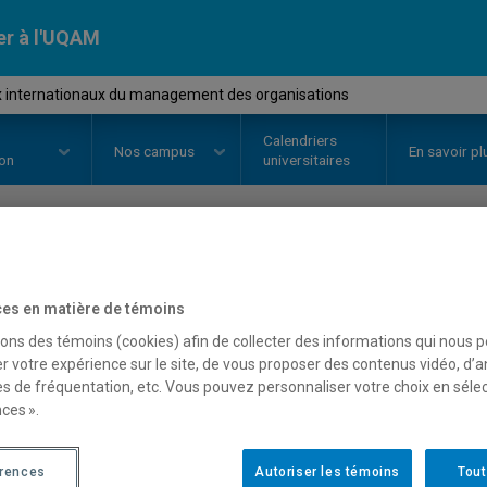
er à l'UQAM
 internationaux du management des organisations
Calendriers
Nos
campus
En savoir pl
ion
universitaires
OURS
//
MGT8413
-
Enjeux inter
es en matière de témoins
management des organis
sons des témoins (cookies) afin de collecter des informations qui nous 
r votre expérience sur le site, de vous proposer des contenus vidéo, d’a
es de fréquentation, etc. Vous pouvez personnaliser votre choix en séle
ces ».
Description
Horaire - Été 2026
Horaire
érences
Autoriser les témoins
Tout