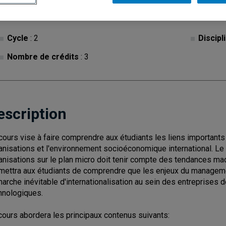
Cycle
: 2
Discipl
Nombre de crédits
: 3
escription
cours vise à faire comprendre aux étudiants les liens important
anisations et l'environnement socioéconomique international.
anisations sur le plan micro doit tenir compte des tendances mac
mettra aux étudiants de comprendre que les enjeux du manageme
arche inévitable d'internationalisation au sein des entreprises
hnologiques.
cours abordera les principaux contenus suivants: