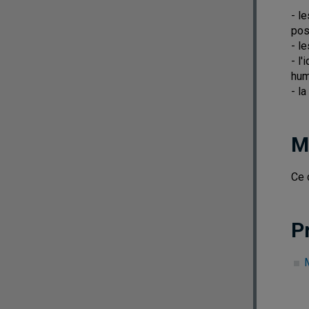
- l
pos
- l
- l
hum
- l
M
Ce 
P