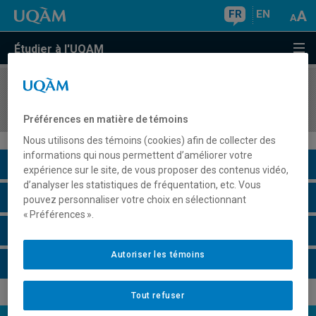
FR
EN
Étudier à l'UQAM
COURS
//
MGT8414
Créativité et management
Préférences en matière de témoins
Nous utilisons des témoins (cookies) afin de collecter des
informations qui nous permettent d’améliorer votre
Description du cours
expérience sur le site, de vous proposer des contenus vidéo,
d’analyser les statistiques de fréquentation, etc. Vous
Horaire - Été 2026
pouvez personnaliser votre choix en sélectionnant
« Préférences ».
Horaire - Automne 2026
Autoriser les témoins
Horaire - Hiver 2027
Tout refuser