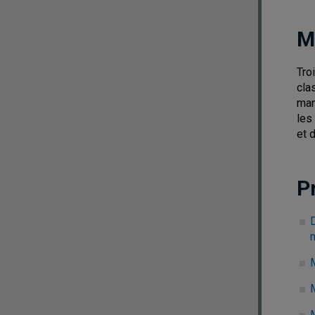
M
Tro
cla
man
les
et 
P