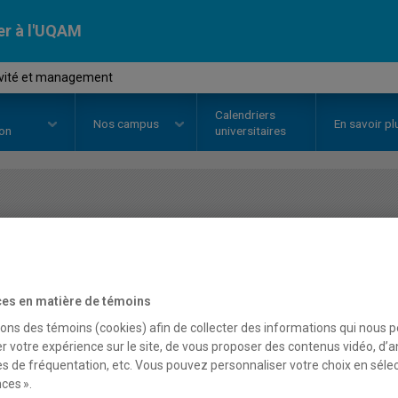
er à l'UQAM
ivité et management
Calendriers
Nos
campus
En savoir pl
ion
universitaires
OURS
//
MGT8414
-
Créativité e
es en matière de témoins
Description
Horaire - Été 2026
Horaire
sons des témoins (cookies) afin de collecter des informations qui nous 
r votre expérience sur le site, de vous proposer des contenus vidéo, d’a
es de fréquentation, etc. Vous pouvez personnaliser votre choix en séle
ces ».