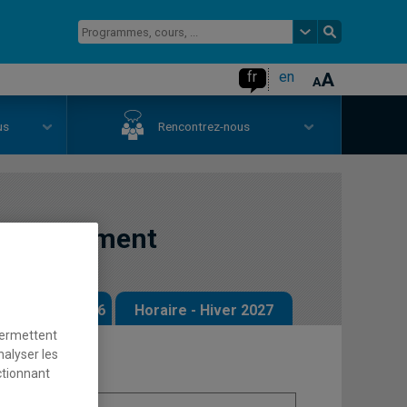
fr
en
us
Rencontrez-nous
t management
 - Automne 2026
Horaire - Hiver 2027
permettent
nalyser les
ctionnant