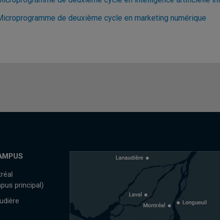
Microprogramme de deuxième cycle en marketing numérique
AMPUS
réal
pus principal)
udière
l