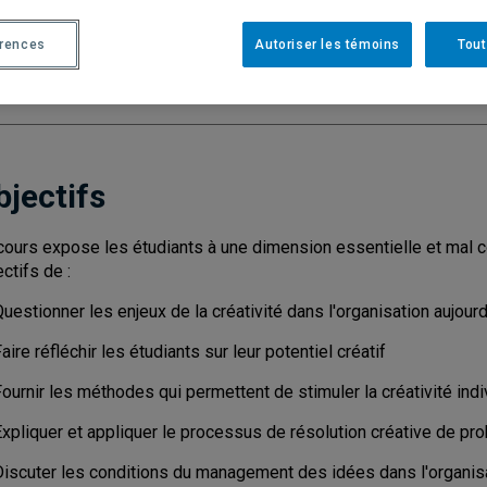
Cycle
: 2
Discipl
érences
Autoriser les témoins
Tout
Nombre de crédits
: 3
bjectifs
cours expose les étudiants à une dimension essentielle et mal co
ctifs de :
uestionner les enjeux de la créativité dans l'organisation aujourd
aire réfléchir les étudiants sur leur potentiel créatif
ournir les méthodes qui permettent de stimuler la créativité indi
Expliquer et appliquer le processus de résolution créative de pr
Discuter les conditions du management des idées dans l'organisa