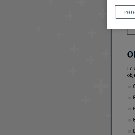
Préf
O
Le 
obje
Q
F
F