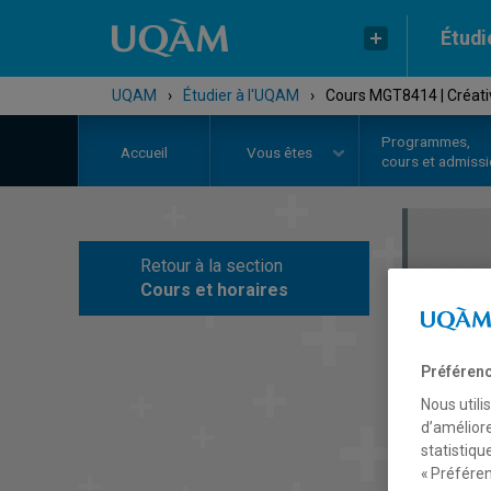
Étudi
UQAM
›
Étudier à l'UQAM
›
Cours MGT8414 | Créat
Programmes,
Accueil
Vous êtes
cours et admiss
Retour à la section
C
Cours et horaires
Préférenc
Nous utili
d’améliore
statistiqu
« Préféren