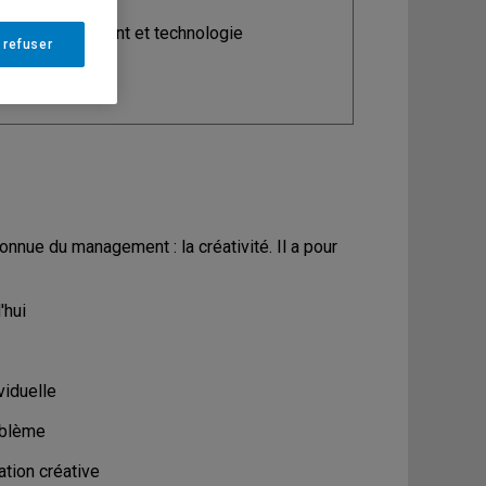
ine
: Management et technologie
 refuser
nnue du management : la créativité. Il a pour
'hui
viduelle
oblème
tion créative