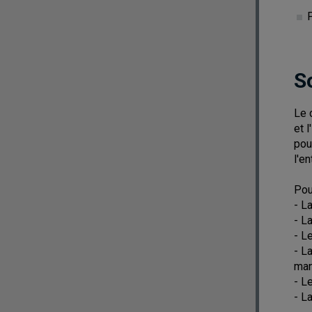
P
S
Le 
et l
pou
l'e
Pou
- L
- La
- L
- L
man
- L
- L