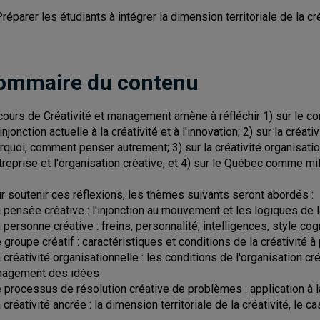
réparer les étudiants à intégrer la dimension territoriale de la cré
ommaire du contenu
cours de Créativité et management amène à réfléchir 1) sur le 
'injonction actuelle à la créativité et à l'innovation; 2) sur la créat
rquoi, comment penser autrement; 3) sur la créativité organisat
ntreprise et l'organisation créative; et 4) sur le Québec comme mil
r soutenir ces réflexions, les thèmes suivants seront abordés :
a pensée créative : l'injonction au mouvement et les logiques de l
 personne créative : freins, personnalité, intelligences, style cogni
e groupe créatif : caractéristiques et conditions de la créativité à
a créativité organisationnelle : les conditions de l'organisation 
agement des idées
e processus de résolution créative de problèmes : application à 
a créativité ancrée : la dimension territoriale de la créativité, le 