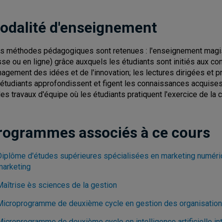
odalité d'enseignement
is méthodes pédagogiques sont retenues : l'enseignement magist
sse ou en ligne) grâce auxquels les étudiants sont initiés aux co
agement des idées et de l'innovation; les lectures dirigées et p
 étudiants approfondissent et figent les connaissances acquise
des travaux d'équipe où les étudiants pratiquent l'exercice de la cr
rogrammes associés à ce cours
Diplôme d'études supérieures spécialisées en marketing numérique
marketing
Maîtrise ès sciences de la gestion
Microprogramme de deuxième cycle en gestion des organisations
Microprogramme de deuxième cycle en intelligence artificielle in