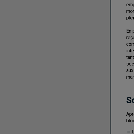
emp
mon
ple
En 
reç
com
int
tan
soc
aux
man
S
Apr
blo
L