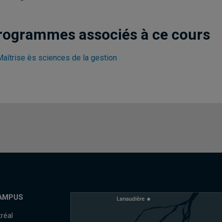
rogrammes associés à ce cours
Maîtrise ès sciences de la gestion
AMPUS
réal