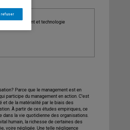
 refuser
ine
: Management et technologie
nisation? Parce que le management est en
 qui participe du management en action. C'est
té et de la matérialité par le biais des
tion. À partir de ces études empiriques, ce
ue dans la vie quotidienne des organisations.
ital humain, la richesse de certaines des
e, voire négligée. Une telle négligence