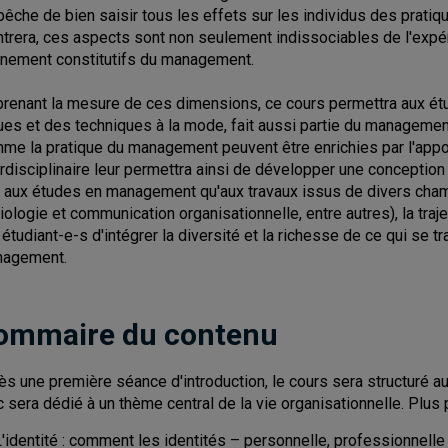
êche de bien saisir tous les effets sur les individus des pratiq
trera, ces aspects sont non seulement indissociables de l'expé
inement constitutifs du management.
prenant la mesure de ces dimensions, ce cours permettra aux étu
ues et des techniques à la mode, fait aussi partie du management e
me la pratique du management peuvent être enrichies par l'appo
erdisciplinaire leur permettra ainsi de développer une concepti
t aux études en management qu'aux travaux issus de divers cha
iologie et communication organisationnelle, entre autres), la tra
 étudiant-e-s d'intégrer la diversité et la richesse de ce qui se 
agement.
ommaire du contenu
ès une première séance d'introduction, le cours sera structuré au
c sera dédié à un thème central de la vie organisationnelle. Plus
'identité : comment les identités – personnelle, professionnelle