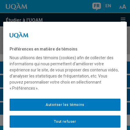
FR
EN
Étudier à l'UQAM
COURS
//
MGT8419
Management en contexte pluraliste
Préférences en matière de témoins
Nous utilisons des témoins (cookies) afin de collecter des
informations qui nous permettent d’améliorer votre
Description du cours
expérience sur le site, de vous proposer des contenus vidéo,
d’analyser les statistiques de fréquentation, etc. Vous
Horaire - Été 2026
pouvez personnaliser votre choix en sélectionnant
« Préférences ».
Horaire - Automne 2026
Autoriser les témoins
Horaire - Hiver 2027
Tout refuser