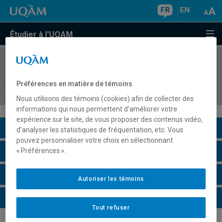
FR
EN
Étudier à l'UQAM
COURS
//
MGT8420
Management : de la révolution industrielle à
Préférences en matière de témoins
l'intelligence artificielle
Nous utilisons des témoins (cookies) afin de collecter des
informations qui nous permettent d’améliorer votre
expérience sur le site, de vous proposer des contenus vidéo,
Description du cours
d’analyser les statistiques de fréquentation, etc. Vous
pouvez personnaliser votre choix en sélectionnant
Horaire - Été 2026
« Préférences ».
Horaire - Automne 2026
Autoriser les témoins
Horaire - Hiver 2027
Tout refuser