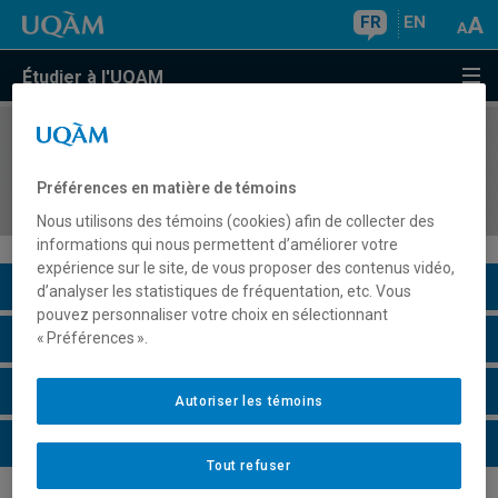
FR
EN
Étudier à l'UQAM
COURS
//
MIG8110
Préparation à l'activité de synthèse et
Préférences en matière de témoins
d'intégration
Nous utilisons des témoins (cookies) afin de collecter des
informations qui nous permettent d’améliorer votre
expérience sur le site, de vous proposer des contenus vidéo,
Description du cours
d’analyser les statistiques de fréquentation, etc. Vous
pouvez personnaliser votre choix en sélectionnant
Horaire - Été 2026
« Préférences ».
Horaire - Automne 2026
Autoriser les témoins
Horaire - Hiver 2027
Tout refuser