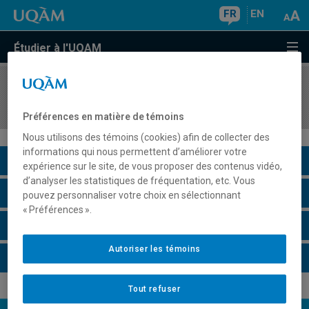
FR
EN
Étudier à l'UQAM
COURS
//
MIG8321
Stage industriel
Préférences en matière de témoins
Nous utilisons des témoins (cookies) afin de collecter des
informations qui nous permettent d’améliorer votre
Description du cours
expérience sur le site, de vous proposer des contenus vidéo,
d’analyser les statistiques de fréquentation, etc. Vous
Horaire - Été 2026
pouvez personnaliser votre choix en sélectionnant
« Préférences ».
Horaire - Automne 2026
Autoriser les témoins
Horaire - Hiver 2027
Tout refuser