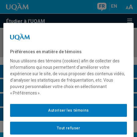
FR
EN
Étudier à l'UQAM
COURS
//
MKG6193
Stage d'analyse et d'intervention en marketing II
Préférences en matière de témoins
Nous utilisons des témoins (cookies) afin de collecter des
informations qui nous permettent d’améliorer votre
Description du cours
expérience sur le site, de vous proposer des contenus vidéo,
d’analyser les statistiques de fréquentation, etc. Vous
Horaire - Été 2026
pouvez personnaliser votre choix en sélectionnant
« Préférences ».
Horaire - Automne 2026
Autoriser les témoins
Horaire - Hiver 2027
Tout refuser