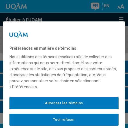
FR
EN
Étudier à l'UQAM
COURS
//
MKG8404
Stratégie de marketing
Préférences en matière de témoins
Nous utilisons des témoins (cookies) afin de collecter des
informations qui nous permettent d’améliorer votre
Description du cours
expérience sur le site, de vous proposer des contenus vidéo,
d’analyser les statistiques de fréquentation, etc. Vous
Horaire - Été 2026
pouvez personnaliser votre choix en sélectionnant
« Préférences ».
Horaire - Automne 2026
Autoriser les témoins
Horaire - Hiver 2027
Tout refuser