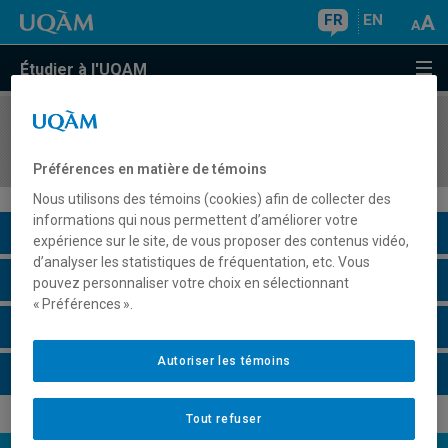
FR
EN
Étudier à l'UQAM
COURS
//
MKG8412
Distribution : acteurs et stratégies
Préférences en matière de témoins
Nous utilisons des témoins (cookies) afin de collecter des
informations qui nous permettent d’améliorer votre
Description du cours
expérience sur le site, de vous proposer des contenus vidéo,
d’analyser les statistiques de fréquentation, etc. Vous
Horaire - Été 2026
pouvez personnaliser votre choix en sélectionnant
« Préférences ».
Horaire - Automne 2026
Autoriser les témoins
Horaire - Hiver 2027
Tout refuser