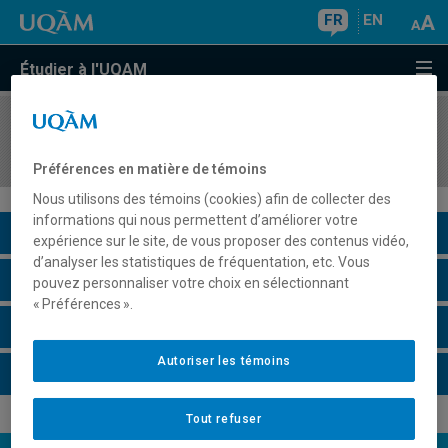
FR
EN
Étudier à l'UQAM
COURS
//
MKG8413
Système d'intelligence marketing
Préférences en matière de témoins
Nous utilisons des témoins (cookies) afin de collecter des
informations qui nous permettent d’améliorer votre
Description du cours
expérience sur le site, de vous proposer des contenus vidéo,
d’analyser les statistiques de fréquentation, etc. Vous
Horaire - Été 2026
pouvez personnaliser votre choix en sélectionnant
« Préférences ».
Horaire - Automne 2026
Autoriser les témoins
Horaire - Hiver 2027
Tout refuser