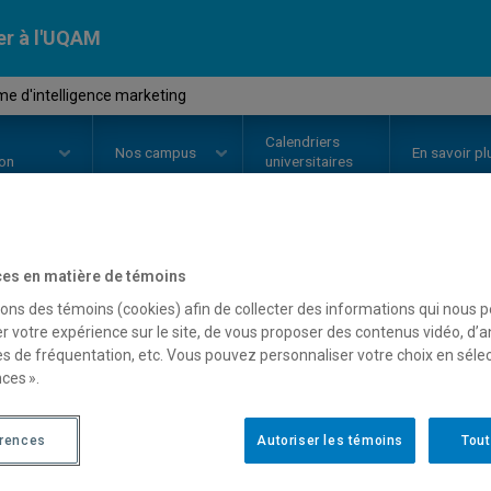
er à l'UQAM
e d'intelligence marketing
Calendriers
Nos
campus
En savoir pl
ion
universitaires
es en matière de témoins
OURS
//
MKG8413
-
Système d'in
sons des témoins (cookies) afin de collecter des informations qui nous 
r votre expérience sur le site, de vous proposer des contenus vidéo, d’a
es de fréquentation, etc. Vous pouvez personnaliser votre choix en séle
Description
Horaire - Été 2026
Horaire
ces ».
érences
Autoriser les témoins
Tout