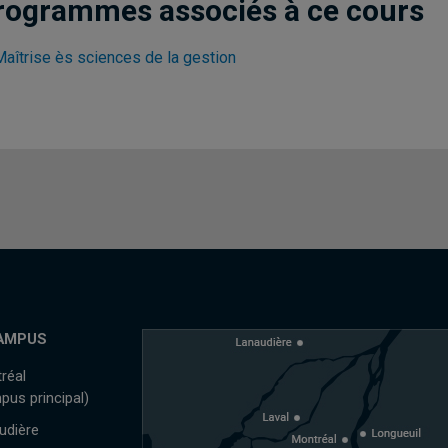
rogrammes associés à ce cours
Maîtrise ès sciences de la gestion
AMPUS
réal
pus principal)
udière