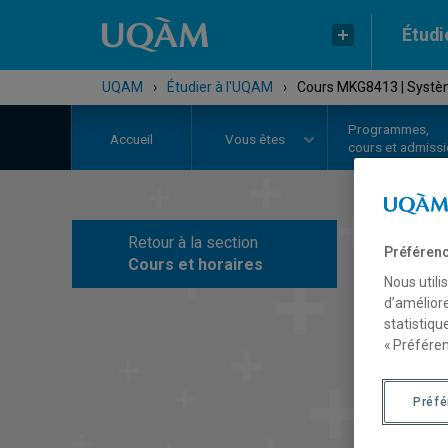
Étudi
UQAM
›
Étudier à l'UQAM
›
Cours MKG8413 | Systèm
Programmes,
Accueil
Vous êtes
cours et admiss
Retour à la section
Préférenc
C
Cours et horaires
Nous utili
d’améliore
statistiqu
« Préféren
Préf