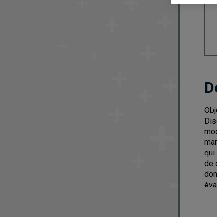
D
Obj
Dis
mod
mar
qui
de 
don
éva