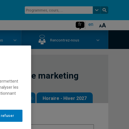
fr
en
us
Rencontrez-nous
telligence marketing
permettent
nalyser les
ctionnant
 - Automne 2026
Horaire - Hiver 2027
 refuser