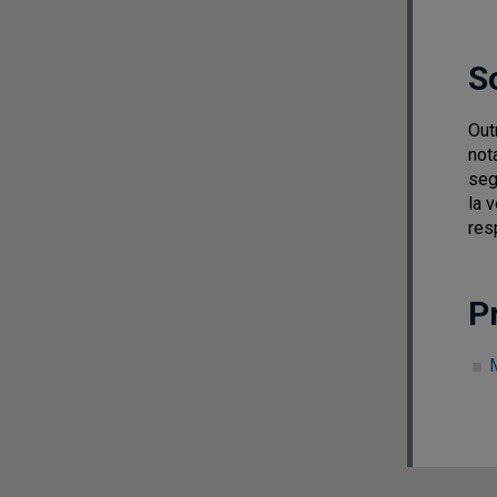
S
Out
not
seg
la v
res
P