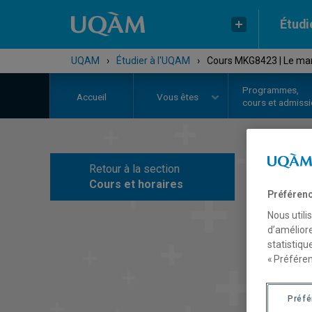
Étudi
UQAM
›
Étudier à l'UQAM
›
Cours MKG8423 | Le mar
Programmes,
Accueil
Vous êtes
cours et admiss
Retour à la section
C
Cours et horaires
Préférenc
Nous utili
d’améliore
statistiqu
« Préféren
Préf