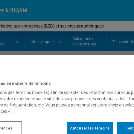
er à l'UQAM
keting aux entreprises (B2B) et ses enjeux numériques
Calendriers
Nos
campus
En savoir pl
ion
universitaires
OURS
//
MKG8423
-
Le marketing
es en matière de témoins
et ses enjeux numérique
sons des témoins (cookies) afin de collecter des informations qui nous 
r votre expérience sur le site, de vous proposer des contenus vidéo, d’a
es de fréquentation, etc. Vous pouvez personnaliser votre choix en séle
ces ».
Description
Horaire - Été 2026
Horaire
érences
Autoriser les témoins
Tout