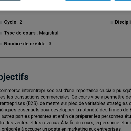
Cycle
: 2
Discipl
Type de cours
: Magistral
Nombre de crédits
: 3
bjectifs
commerce interentreprises est d'une importance cruciale puisqu'i
tes les transactions commerciales. Ce cours vise à permettre d
erentreprises (B2B); de mettre sur pied de véritables stratégies d
ériques essentiels pour développer la notoriété des firmes de B
 autres parties prenantes et enfin de préparer les personnes étud
ître les ventes et les revenus. À la fin du cours, la personne é
e préparée à occuper un poste en marketing aux entreprises.