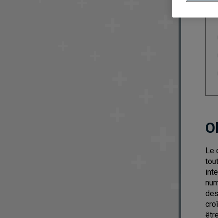
O
Le 
tou
int
num
des
cro
êtr