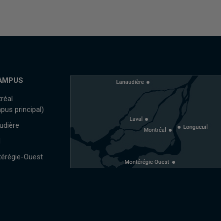
AMPUS
réal
pus principal)
udière
l
érégie-Ouest