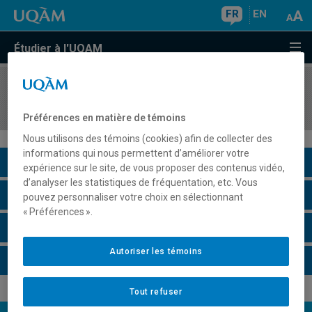
FR
EN
Étudier à l'UQAM
COURS
//
MKG8426
Gestion stratégique de la marque
Préférences en matière de témoins
Nous utilisons des témoins (cookies) afin de collecter des
informations qui nous permettent d’améliorer votre
Description du cours
expérience sur le site, de vous proposer des contenus vidéo,
d’analyser les statistiques de fréquentation, etc. Vous
Horaire - Été 2026
pouvez personnaliser votre choix en sélectionnant
« Préférences ».
Horaire - Automne 2026
Autoriser les témoins
Horaire - Hiver 2027
Tout refuser