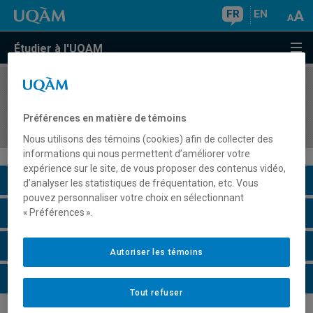
FR
EN
Étudier à l'UQAM
COURS
//
MKG8431
Marketing des nouveaux produits et de
Préférences en matière de témoins
l'innovation dans un contexte de mondialisation
Nous utilisons des témoins (cookies) afin de collecter des
informations qui nous permettent d’améliorer votre
expérience sur le site, de vous proposer des contenus vidéo,
Description du cours
d’analyser les statistiques de fréquentation, etc. Vous
pouvez personnaliser votre choix en sélectionnant
Horaire - Été 2026
« Préférences ».
Horaire - Automne 2026
Autoriser les témoins
Horaire - Hiver 2027
Tout refuser