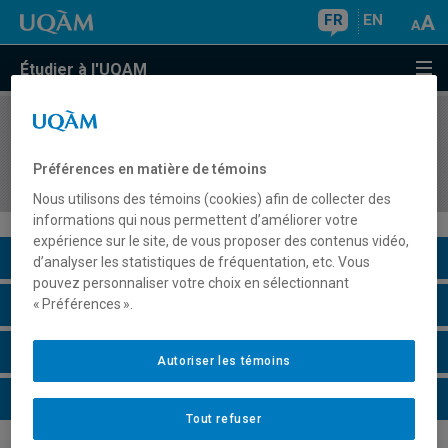
FR
EN
Étudier à l'UQAM
COURS
//
MKG8433
Conception et évaluation de l'expérience
Préférences en matière de témoins
utilisateur (UX) comme levier marketing
Nous utilisons des témoins (cookies) afin de collecter des
informations qui nous permettent d’améliorer votre
expérience sur le site, de vous proposer des contenus vidéo,
Description du cours
d’analyser les statistiques de fréquentation, etc. Vous
pouvez personnaliser votre choix en sélectionnant
Horaire - Été 2026
« Préférences ».
Horaire - Automne 2026
Autoriser les témoins
Horaire - Hiver 2027
Tout refuser