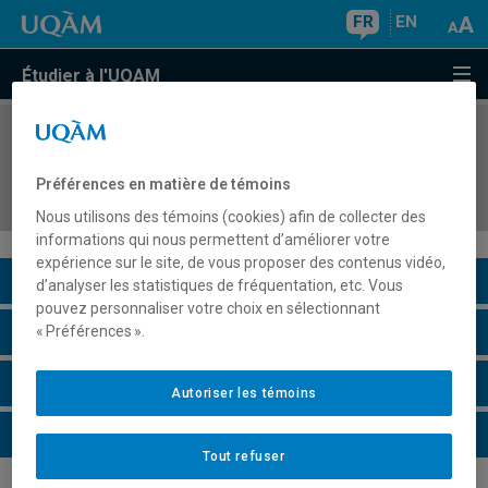
FR
EN
Étudier à l'UQAM
COURS
//
MKG8434
L'exploitation des données non-structurées et
Préférences en matière de témoins
des réseaux sociaux
Nous utilisons des témoins (cookies) afin de collecter des
informations qui nous permettent d’améliorer votre
expérience sur le site, de vous proposer des contenus vidéo,
Description du cours
d’analyser les statistiques de fréquentation, etc. Vous
pouvez personnaliser votre choix en sélectionnant
Horaire - Été 2026
« Préférences ».
Horaire - Automne 2026
Autoriser les témoins
Horaire - Hiver 2027
Tout refuser