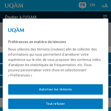
FR
EN
Étudier à l'UQAM
COURS
//
MOD1101
En mode affaires
Préférences en matière de témoins
Nous utilisons des témoins (cookies) afin de collecter des
informations qui nous permettent d’améliorer votre
Description du cours
expérience sur le site, de vous proposer des contenus vidéo,
d’analyser les statistiques de fréquentation, etc. Vous
Horaire - Été 2026
pouvez personnaliser votre choix en sélectionnant
« Préférences ».
Horaire - Automne 2026
Autoriser les témoins
Horaire - Hiver 2027
Tout refuser