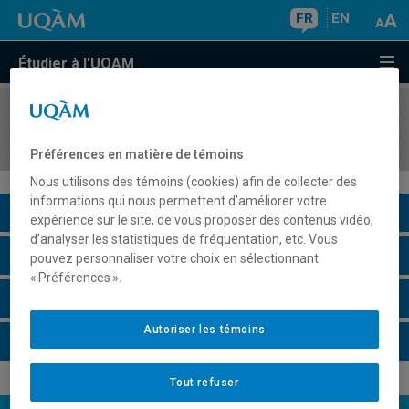
FR
EN
Étudier à l'UQAM
COURS
//
MOD2230
Sémiotique de la marque de mode et de luxe
Préférences en matière de témoins
Nous utilisons des témoins (cookies) afin de collecter des
informations qui nous permettent d’améliorer votre
Description du cours
expérience sur le site, de vous proposer des contenus vidéo,
d’analyser les statistiques de fréquentation, etc. Vous
Horaire - Été 2026
pouvez personnaliser votre choix en sélectionnant
« Préférences ».
Horaire - Automne 2026
Autoriser les témoins
Horaire - Hiver 2027
Tout refuser