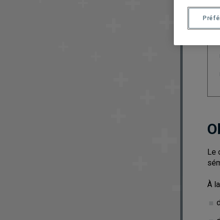
Préf
O
Le 
sém
À l