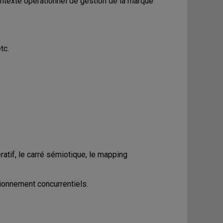
ntexte opérationnel de gestion de la marque
tc.
ratif, le carré sémiotique, le mapping
ionnement concurrentiels.