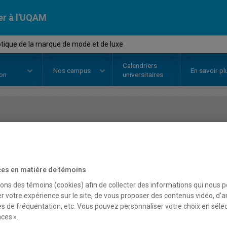
er à l'UQAM
ique de la marque de mode et de luxe
Calendriers
Nos
campus
En savoir pl
ion
universitaires
OURS
//
MOD2230
-
Sémiotique d
de luxe
es en matière de témoins
sons des témoins (cookies) afin de collecter des informations qui nous 
Description
Horaire - Été 2026
Horaire
r votre expérience sur le site, de vous proposer des contenus vidéo, d’a
es de fréquentation, etc. Vous pouvez personnaliser votre choix en séle
ces ».