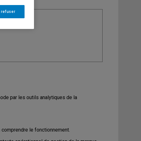
 refuser
ine
: Mode
mode par les outils analytiques de la
 comprendre le fonctionnement.