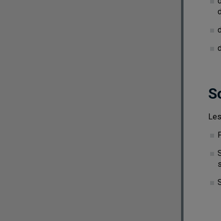
d
S
Les
S
s