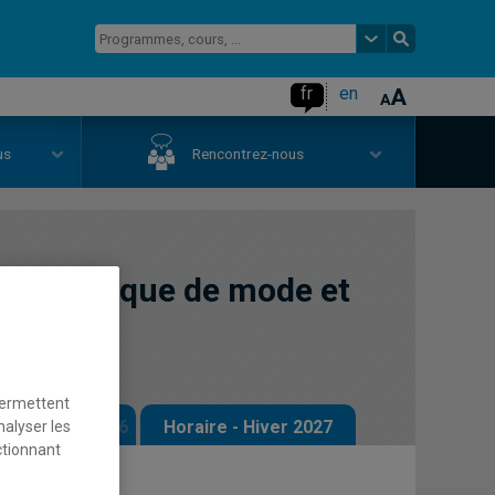
fr
en
us
Rencontrez-nous
e la marque de mode et
permettent
 - Automne 2026
Horaire - Hiver 2027
nalyser les
ctionnant