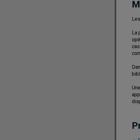
M
Les
La 
opé
cas
com
Dan
bib
Une
app
dis
P