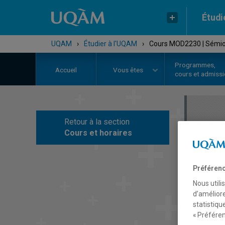
Étudi
UQAM
›
Étudier à l'UQAM
›
Cours MOD2230 | Sémiot
Programmes,
Accueil
Vous êtes
cours et admiss
Retour à la section
C
Cours et horaires
Préférenc
Nous utili
d’améliore
statistiqu
« Préféren