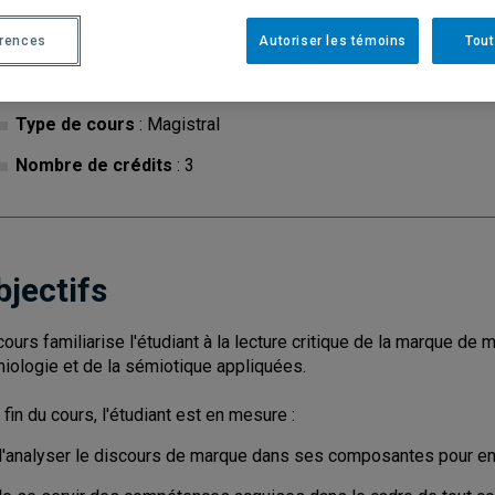
érences
Autoriser les témoins
Tout
Cycle
: 1
Discipl
Type de cours
: Magistral
Nombre de crédits
: 3
bjectifs
cours familiarise l'étudiant à la lecture critique de la marque de 
iologie et de la sémiotique appliquées.
a fin du cours, l'étudiant est en mesure :
d'analyser le discours de marque dans ses composantes pour en