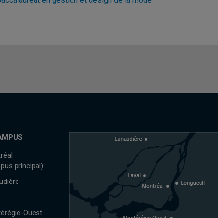
Baccalauréat en gestion et design de la mode
AMPUS
réal
pus principal)
udière
l
érégie-Ouest