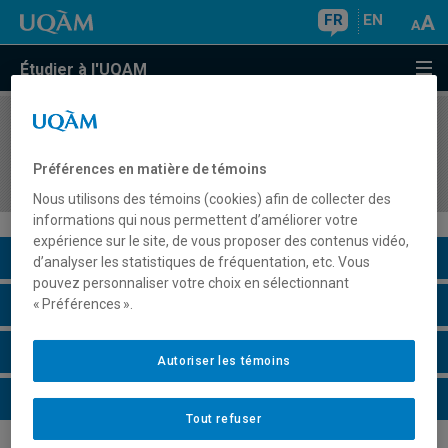
FR
EN
Étudier à l'UQAM
COURS
//
MOD3140
Matières et nouveaux matériaux : fibres et
Préférences en matière de témoins
innovations textiles
Nous utilisons des témoins (cookies) afin de collecter des
informations qui nous permettent d’améliorer votre
expérience sur le site, de vous proposer des contenus vidéo,
Description du cours
d’analyser les statistiques de fréquentation, etc. Vous
pouvez personnaliser votre choix en sélectionnant
Horaire - Été 2026
« Préférences ».
Horaire - Automne 2026
Autoriser les témoins
Horaire - Hiver 2027
Tout refuser