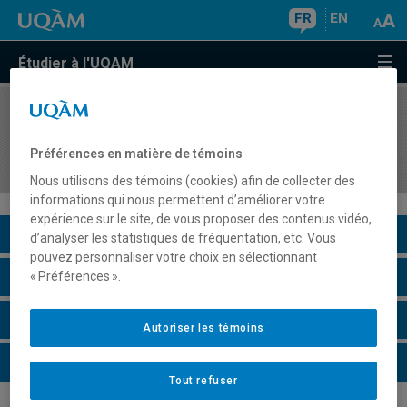
FR
EN
Étudier à l'UQAM
COURS
//
MOD3565
Planification et contrôle de la production et des
Préférences en matière de témoins
stocks dans l'industrie manufacturière de mode
Nous utilisons des témoins (cookies) afin de collecter des
informations qui nous permettent d’améliorer votre
expérience sur le site, de vous proposer des contenus vidéo,
Description du cours
d’analyser les statistiques de fréquentation, etc. Vous
pouvez personnaliser votre choix en sélectionnant
Horaire - Été 2026
« Préférences ».
Horaire - Automne 2026
Autoriser les témoins
Horaire - Hiver 2027
Tout refuser